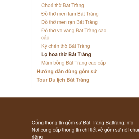
Choé thờ Bát Tràng
Đồ thờ men lam Bát Tràng
Đồ thờ men rạn Bát Tràng
Đồ thờ vẽ vàng Bát Tràng cao
cấp
Kỷ chén thờ Bát Tràng
Lọ hoa thờ Bát Tràng
Mâm bồng Bát Tràng cao cấp
Hướng dẫn dùng gốm sứ
Tour Du lịch Bát Tràng
Cổng thông tin gốm sứ Bát Tràng Battrang.info
Nơi cung cấp thông tin chi tiết về gốm sứ nói ch
riêng