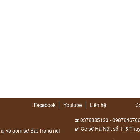
Facebook
Youtube
Liên hệ
Co
☎️ 0378885123 - 098784670
✔️ Cơ sở Hà Nội: số 115 Thu
ung và gốm sứ Bát Tràng nói