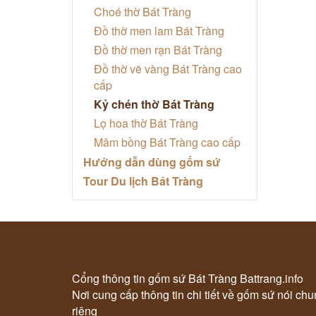
Choé thờ Bát Tràng
Đồ thờ men lam Bát Tràng
Đồ thờ men rạn Bát Tràng
Đồ thờ vẽ vàng Bát Tràng cao
cấp
Kỷ chén thờ Bát Tràng
Lọ hoa thờ Bát Tràng
Mâm bồng Bát Tràng cao cấp
Hướng dẫn dùng gốm sứ
Tour Du lịch Bát Tràng
Cổng thông tin gốm sứ Bát Tràng Battrang.info
Nơi cung cấp thông tin chi tiết về gốm sứ nói ch
riêng