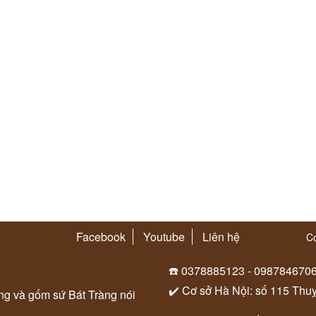
Facebook
Youtube
Liên hệ
Co
☎️ 0378885123 - 098784670
✔️ Cơ sở Hà Nội: số 115 Thu
ung và gốm sứ Bát Tràng nói