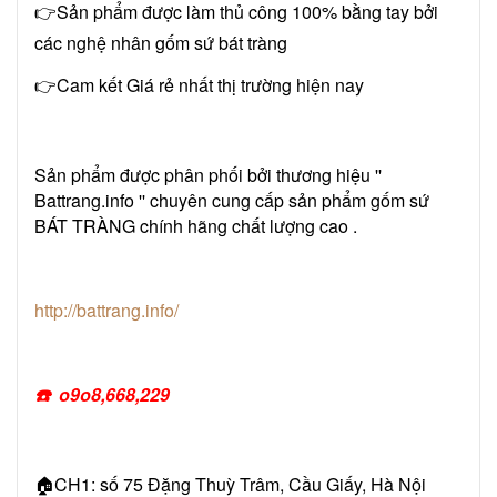
👉Sản phẩm được làm thủ công 100% bằng tay bởi
các nghệ nhân gốm sứ bát tràng
👉Cam kết Giá rẻ nhất thị trường hiện nay
Sản phẩm được phân phối bởi thương hiệu ''
Battrang.info '' chuyên cung cấp sản phẩm gốm sứ
BÁT TRÀNG chính hãng chất lượng cao .
http://battrang.info/
☎
️ o9o8,668,229
🏠CH1: số 75 Đặng Thuỳ Trâm, Cầu Giấy, Hà Nội