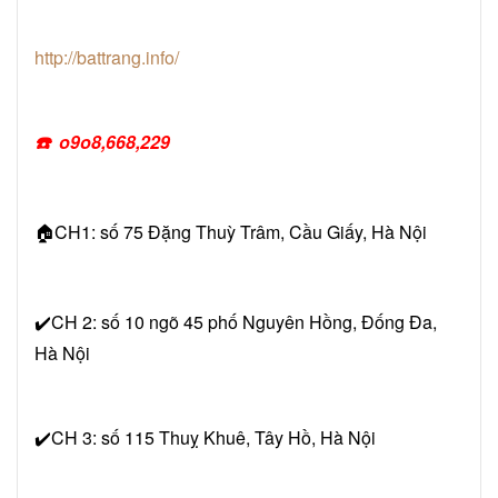
http://battrang.info/
☎
️ o9o8,668,229
🏠CH1: số 75 Đặng Thuỳ Trâm, Cầu Giấy, Hà Nội
✔️CH 2: số 10 ngõ 45 phố Nguyên Hồng, Đống Đa,
Hà Nội
✔️CH 3: số 115 Thuỵ Khuê, Tây Hồ, Hà Nội