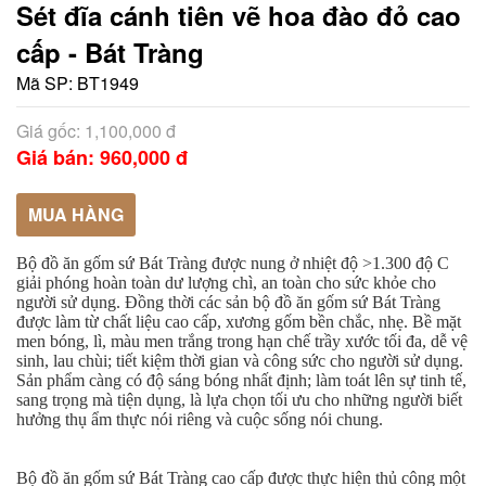
Sét đĩa cánh tiên vẽ hoa đào đỏ cao
cấp - Bát Tràng
Mã SP:
BT1949
Giá gốc: 1,100,000 đ
Giá bán: 960,000 đ
MUA HÀNG
Bộ đồ ăn gốm sứ Bát Tràng được nung ở nhiệt độ >1.300 độ C
giải phóng hoàn toàn dư lượng chì, an toàn cho sức khỏe cho
người sử dụng. Đồng thời các sản bộ đồ ăn gốm sứ Bát Tràng
được làm từ chất liệu cao cấp, xương gốm bền chắc, nhẹ. Bề mặt
men bóng, lì, màu men trắng trong hạn chế trầy xước tối đa, dễ vệ
sinh, lau chùi; tiết kiệm thời gian và công sức cho người sử dụng.
Sản phẩm càng có độ sáng bóng nhất định; làm toát lên sự tinh tế,
sang trọng mà tiện dụng, là lựa chọn tối ưu cho những người biết
hưởng thụ ẩm thực nói riêng và cuộc sống nói chung.
Bộ đồ ăn gốm sứ Bát Tràng cao cấp được thực hiện thủ công một