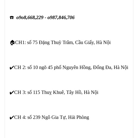
☎️
o9o8,668,229 - o987,846,706
🏠CH1: số 75 Đặng Thuỳ Trâm, Cầu Giấy, Hà Nội
✔️CH 2: số 10 ngõ 45 phố Nguyên Hồng, Đống Đa, Hà Nội
✔️CH 3: số 115 Thuỵ Khuê, Tây Hồ, Hà Nội
✔️CH 4: số 239 Ngô Gia Tự, Hải Phòng