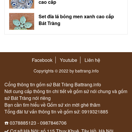
cao cấp
Set đĩa lá bỏng men xanh cao cấp
Bát Tràng
Facebook
Youtube
Liên hệ
Copyrights © 2022 by battrang.info
Cổng thông tin gốm sứ Bát Tràng Battrang.info
Nơi cung cấp thông tin chi tiết về gốm sứ nói chung và gốm
sứ Bát Tràng nói riêng
Bạn cần tìm hiểu về Gốm sứ xin mời ghé thăm
Tổng đài tư vấn thông tin về gốm sứ: 0919321885
☎️ 0378885123 - 0987846706
✔️ Cơ sở Hà Nội: số 115 Thuỵ Khuê, Tây Hồ, Hà Nội