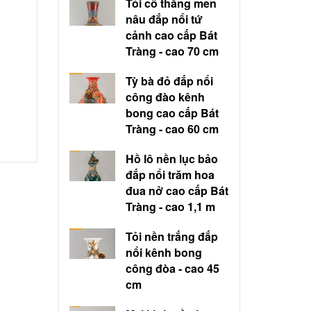
Tỏi cổ thẳng men
nâu đắp nổi tứ
cảnh cao cấp Bát
Tràng - cao 70 cm
Tỳ bà đỏ đắp nổi
công đào kênh
bong cao cấp Bát
Tràng - cao 60 cm
Hồ lô nền lục bảo
đắp nổi trăm hoa
đua nở cao cấp Bát
Tràng - cao 1,1 m
Tỏi nền trắng đắp
nổi kênh bong
công đòa - cao 45
cm