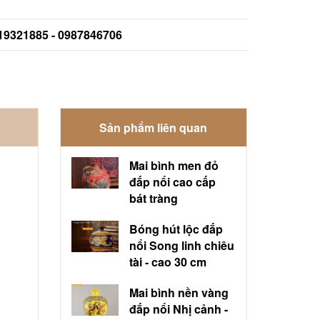
919321885 - 0987846706
Sản phẩm liên quan
Mai bình men đỏ
đắp nổi cao cấp
bát tràng
Bóng hút lộc đắp
nổi Song linh chiêu
tài - cao 30 cm
Mai bình nền vàng
đắp nổi Nhị cảnh -