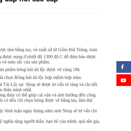
được làm bằng tay, và xuất sứ từ Gốm Bát Tràng, toàn
ay,được nung ở nhiệt độ 1300 độ C để đảm bảo được
o và màu sắc của sản phẩm.
ản phẩm bóng hút tài lộc được vẽ vàng 18k
chọn Bóng hút tài lộc hợp mệnh hợp màu.
 Tài Lộc tại
Shop sẽ được tư vấn rõ ràng và chi tiết
n thân mình nhất.
ong thủy có thể giúp cải vận và ảnh hưởng đến công
i có tiêu chí chọn bóng được vẽ bằng tay, làm thủ
c bình luận ngày tháng năm sinh Shop sẽ tư vấn chi
 nghĩa tặng người thân, bạn bè của mình, quà tân gia,