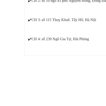
✔️CH 2: số 10 ngõ 45 phố Nguyên Hồng, Đống Đa
✔️CH 3: số 115 Thuỵ Khuê, Tây Hồ, Hà Nội
✔️CH 4: số 239 Ngô Gia Tự, Hải Phòng