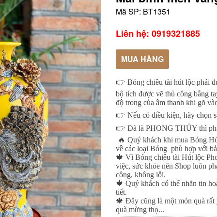
Mã SP:
BT1351
Liên hệ: 0919321885
MUA HÀNG
👉
Bóng chiêu tài hút lộc phải 
bộ tích được vẽ thủ công bằng t
độ trong của âm thanh khi gõ và
👉
Nếu có điều kiện, hãy chọn s
👉
Đã là PHONG THỦY thì phải 
🔥
Quý khách khi mua Bóng Hút
về các loại Bóng
phù hợp với bả
🍁
Vì Bóng chiêu tài Hút lộc Ph
việc, sức khỏe nên Shop luôn phả
công, không lỗi.
🍁
Quý khách có thể nhắn tin hoặ
tiết.
🍁
Đây cũng là một món quà rất ý
quà mừng thọ...