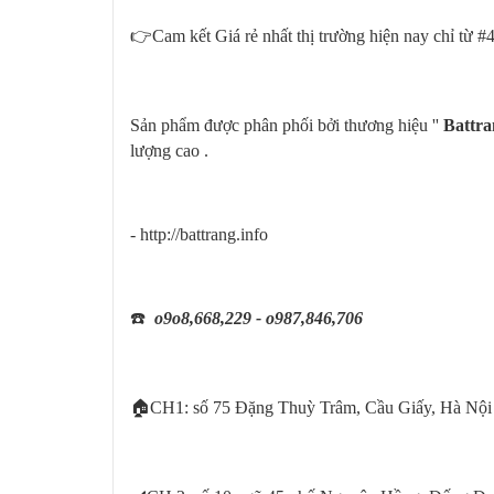
👉Cam kết Giá rẻ nhất thị trường hiện nay chỉ từ #
Sản phẩm được phân phối bởi thương hiệu ''
Battra
lượng cao .
- http://battrang.info
☎️
o9o8,668,229 - o987,846,706
🏠CH1: số 75 Đặng Thuỳ Trâm, Cầu Giấy, Hà Nội