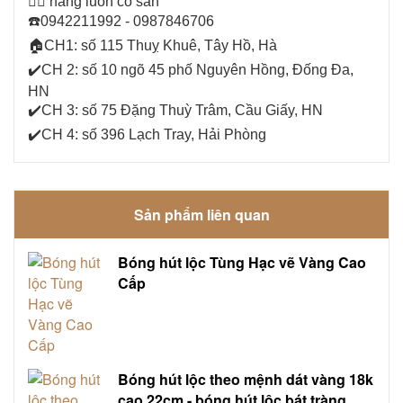
👉🏻
hàng luôn có sẵn
☎️
0942211992 - 0987846706
🏠
CH1: số 115 Thuỵ Khuê, Tây Hồ, Hà
✔️
CH 2: số 10 ngõ 45 phố Nguyên Hồng, Đống Đa,
HN
✔️
CH 3: số 75 Đặng Thuỳ Trâm, Cầu Giấy, HN
✔️
CH 4: số 396 Lạch Tray, Hải Phòng
Sản phẩm liên quan
Bóng hút lộc Tùng Hạc vẽ Vàng Cao
Cấp
Bóng hút lộc theo mệnh dát vàng 18k
cao 22cm - bóng hút lộc bát tràng