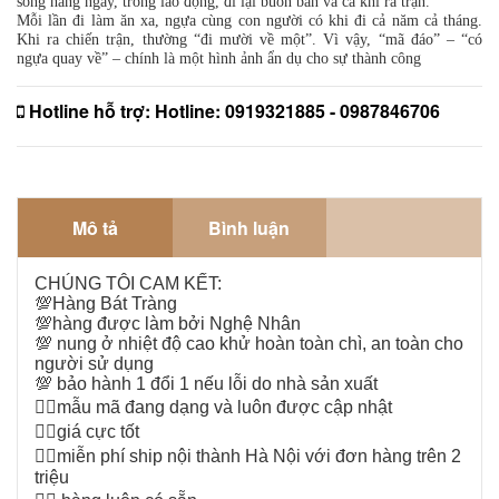
sống hàng ngày, trong lao động, đi lại buôn bán và cả khi ra trận.
Mỗi lần đi làm ăn xa, ngựa cùng con người có khi đi cả năm cả tháng.
Khi ra chiến trận, thường “đi mười về một”. Vì vậy, “mã đáo” – “có
ngựa quay về” – chính là một hình ảnh ẩn dụ cho sự thành công
Hotline hỗ trợ:
Hotline: 0919321885 - 0987846706
Mô tả
Bình luận
CHÚNG TÔI CAM KẾT:
💯
Hàng Bát Tràng
💯
hàng được làm bởi Nghệ Nhân
💯
nung ở nhiệt độ cao khử hoàn toàn chì, an toàn cho
người sử dụng
💯
bảo hành 1 đổi 1 nếu lỗi do nhà sản xuất
👉🏻
mẫu mã đang dạng và luôn được cập nhật
👉🏻
giá cực tốt
👉🏻
miễn phí ship nội thành Hà Nội với đơn hàng trên 2
triệu