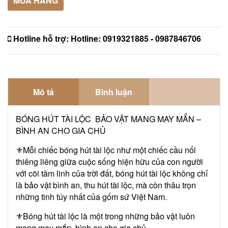
MUA HÀNG
Hotline hỗ trợ:
Hotline: 0919321885 - 0987846706
Mô tả
Bình luận
BÓNG HÚT TÀI LỘC BẢO VẬT MANG MAY MẮN –
BÌNH AN CHO GIA CHỦ
⚜️Mỗi chiếc bóng hút tài lộc như một chiếc cầu nối
thiêng liêng giữa cuộc sống hiện hữu của con người
với cõi tâm linh của trời đất, bóng hút tài lộc không chỉ
là bảo vật bình an, thu hút tài lộc, mà còn thâu trọn
những tinh túy nhất của gốm sứ Việt Nam.
⚜️Bóng hút tài lộc là một trong những bảo vật luôn
mang may mắn, bình an cho gia chủ.