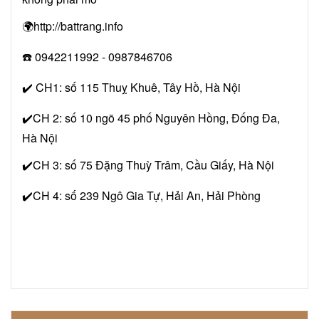
🌍http://battrang.info
☎️ 0942211992 - 0987846706
✔️ CH1: số 115 Thuỵ Khuê, Tây Hồ, Hà Nội
✔️CH 2: số 10 ngõ 45 phố Nguyên Hồng, Đống Đa,
Hà Nội
✔️CH 3: số 75 Đặng Thuỳ Trâm, Cầu Giấy, Hà Nội
✔️CH 4: số 239 Ngô Gia Tự, Hải An, Hải Phòng