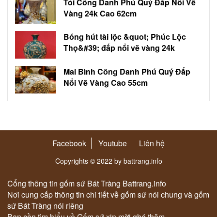
Tỏi Công Danh Phú Quý Đắp Nổi Vẽ
Vàng 24k Cao 62cm
Bóng hút tài lộc &quot; Phúc Lộc
Thọ&#39; đắp nổi vẽ vàng 24k
Mai Bình Công Danh Phú Quý Đắp
Nổi Vẽ Vàng Cao 55cm
Facebook
Youtube
Liên hệ
Copyrights © 2022 by battrang.info
Cổng thông tin gốm sứ Bát Tràng Battrang.info
Nơi cung cấp thông tin chi tiết về gốm sứ nói chung và gốm
sứ Bát Tràng nói riêng
Bạn cần tìm hiểu về Gốm sứ xin mời ghé thăm