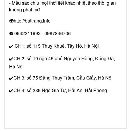
- Mầu sắc chịu mọi thời tiết khắc nhiệt theo thời gian
không phai mờ
🌍http://battrang.info
☎️ 0942211992 - 0987846706
✔️ CH1: số 115 Thuỵ Khuê, Tây Hồ, Hà Nội
✔️CH 2: số 10 ngõ 45 phố Nguyên Hồng, Đống Đa,
Hà Nội
✔️CH 3: số 75 Đặng Thuỳ Trâm, Cầu Giấy, Hà Nội
✔️CH 4: số 239 Ngô Gia Tự, Hải An, Hải Phòng