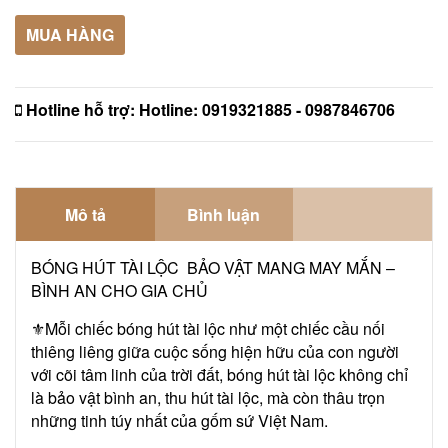
MUA HÀNG
Hotline hỗ trợ:
Hotline: 0919321885 - 0987846706
Mô tả
Bình luận
BÓNG HÚT TÀI LỘC BẢO VẬT MANG MAY MẮN –
BÌNH AN CHO GIA CHỦ
⚜️Mỗi chiếc bóng hút tài lộc như một chiếc cầu nối
thiêng liêng giữa cuộc sống hiện hữu của con người
với cõi tâm linh của trời đất, bóng hút tài lộc không chỉ
là bảo vật bình an, thu hút tài lộc, mà còn thâu trọn
những tinh túy nhất của gốm sứ Việt Nam.