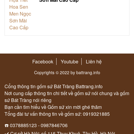
Facebook
Youtube
Liên hệ
Copyrights © 2022 by battrang.info
Cổng thông tin gốm sứ Bát Tràng Battrang.info
Nơi cung cấp thông tin chi tiết về gốm sứ nói chung và gốm
sứ Bát Tràng nói riêng
Bạn cần tìm hiểu về Gốm sứ xin mời ghé thăm
Tổng đài tư vấn thông tin về gốm sứ: 0919321885
☎️ 0378885123 - 0987846706
✔️ Cơ sở Hà Nội: số 115 Thuỵ Khuê, Tây Hồ, Hà Nội