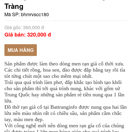
Tràng
Mã SP:
bhmrvscc180
Giá gốc: 360,000 đ
Giá bán: 320,000 đ
MUA HÀNG
Sản phẩm được làm theo dòng men rạn giả cổ thời xưa.
Các chi tiết rồng, hoa sen, đào được đắp bằng tay rồi tỉa
tót từng chút một sao cho mềm mại nhất.
Trải qua quá trình làm phơ, đắp khắc tạo hình tạo khối
cho sản phẩm thì tới quá trình nung, khác với gốm sứ
Trung Quốc hay những sản phẩm rẻ tiền nung qua 1 lần
lửa.
Đồ thờ rạn giả cổ tại Battranginfo được nung qua hai lần
lửa nên màu nhìn rất có chiều sâu, sản phẩm cầm chắc
tay, màu men đẹp.
Với công nghệ mới nên dòng men rạn gỉa cổ của chúng
tôi được tráng 1 lớp men bóng giúp cho quá trình lau